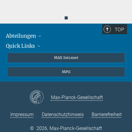
◼
TOP
Abteilungen
Quick Links
Attosekundenphysik
Laserspektroskopie
Presse
MAX Intranet
Theorie
EU-Büro
MPG
Quantendynamik
Kontakt
Quanten-Vielteilchensysteme
LinkedIn
Instagram
Max-Planck-Gesellschaft
Impressum
Datenschutzhinweis
Barrierefreiheit
©
2026, Max-Planck-Gesellschaft