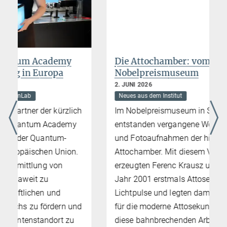
Die Attochamber: vom Labor zum
Nobelpreismuseum
2. JUNI 2026
Neues aus dem Institut
h
Im Nobelpreismuseum in Stockholm
entstanden vergangene Woche neue Film-
und Fotoaufnahmen der historischen
Attochamber. Mit diesem Versuchsaufbau
erzeugten Ferenc Krausz und sein Team im
Jahr 2001 erstmals Attosekunden-
Lichtpulse und legten damit den Grundstein
d
für die moderne Attosekundenphysik. Für
diese bahnbrechenden Arbeiten wurde