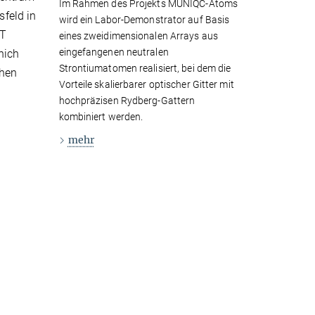
Im Rahmen des Projekts MUNIQC-Atoms
feld in
wird ein Labor-Demonstrator auf Basis
WT
eines zweidimensionalen Arrays aus
eingefangenen neutralen
nich
Strontiumatomen realisiert, bei dem die
chen
Vorteile skalierbarer optischer Gitter mit
hochpräzisen Rydberg-Gattern
kombiniert werden.
mehr