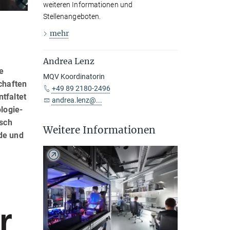
weiteren Informationen und
Stellenangeboten.
mehr
Andrea Lenz
e
MQV Koordinatorin
chaften
+49 89 2180-2496
tfaltet
andrea.lenz@...
logie-
isch
Weitere Informationen
de und