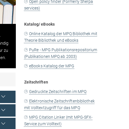
Open policy finder (Formerly Sherpa
services)
Katalog/ eBooks
n
Online Katalog der MPQ Bibliothek mit
Theorie Bibliothek und eBooks
ändig
PuRe - MPG Publikationsrepositorium
ur zu
(Publikationen MPQ ab 2003)
en.
eBooks Katalog der MPG
Zeitschriften
Gedruckte Zeitschriften im MPQ
Elektronische Zeitschriftenbibliothek
mit Volltextzugriff für das MPQ
MPG Citation Linker (mit MPG-SFX-
Service zum Volltext)