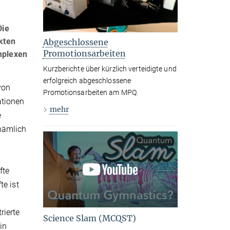
Die
kten
Abgeschlossene
Promotionsarbeiten
mplexen
Kurzberichte über kürzlich verteidigte und
erfolgreich abgeschlossene
von
Promotionsarbeiten am MPQ.
ationen
mehr
e
nämlich
fte
te ist
rierte
Science Slam (MCQST)
in