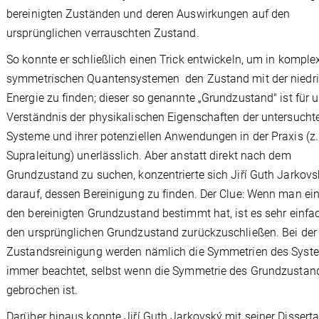
bereinigten Zuständen und deren Auswirkungen auf den
ursprünglichen verrauschten Zustand.
So konnte er schließlich einen Trick entwickeln, um in komple
symmetrischen Quantensystemen den Zustand mit der niedr
Energie zu finden; dieser so genannte „Grundzustand" ist für 
Verständnis der physikalischen Eigenschaften der untersucht
Systeme und ihrer potenziellen Anwendungen in der Praxis (z. 
Supraleitung) unerlässlich. Aber anstatt direkt nach dem
Grundzustand zu suchen, konzentrierte sich Jiří Guth Jarkovs
darauf, dessen Bereinigung zu finden. Der Clue: Wenn man ei
den bereinigten Grundzustand bestimmt hat, ist es sehr einfac
den ursprünglichen Grundzustand zurückzuschließen. Bei der
Zustandsreinigung werden nämlich die Symmetrien des Syst
immer beachtet, selbst wenn die Symmetrie des Grundzustan
gebrochen ist.
Darüber hinaus konnte Jiří Guth Jarkovský mit seiner Disserta