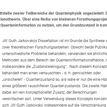
ttstelle zweier Teilbereiche der Quantenphysik angesiedelt: 
onstheorie. Über eine Reihe von kleineren Forschungsproje
 Quanteninformation zu nutzen, um den Grundzustand in ko
Jiří Guth Jarkovskýs Dissertation ist im Grunde die Synthese 
zwei theoretischen Forschungsarbeiten. Obwohl beide Publik
unterschiedliche Probleme behandeln, verwenden sie ähnlich
Methoden aus dem Bereich der Quanteninformationstheorie, 
insbesondere die „Zustandsreinigung“. Nach diesem Konzept
behandelt man einen verrauschten - d. h. gemischten oder
„unsicheren" - Quantenzustand so, als wäre er nur die eine Häl
eines größeren rauschfreien Quantenzustands. Die zweite Hälf
dabei ein rein konzeptioneller Zusatz, der Berechnungen
vereinfachen soll. Unter Verwendung dieses Konzepts konzent
sich Jiří Guth Jarkovský insbesondere auf die Verschränkung 