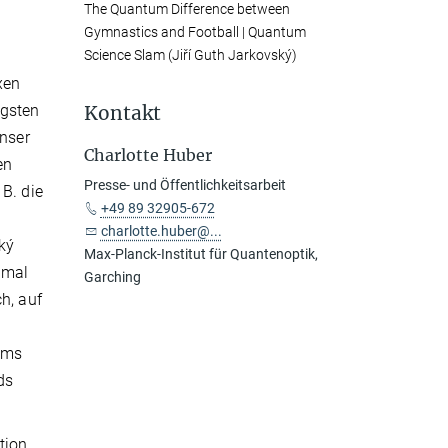
The Quantum Difference between
Gymnastics and Football | Quantum
Science Slam (Jiří Guth Jarkovský)
xen
igsten
Kontakt
unser
Charlotte Huber
en
Presse- und Öffentlichkeitsarbeit
B. die
+49 89 32905-672
charlotte.huber@...
ký
Max-Planck-Institut für Quantenoptik,
nmal
Garching
h, auf
ems
ds
tion