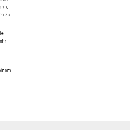
ann,
en zu
le
ehr
 einem