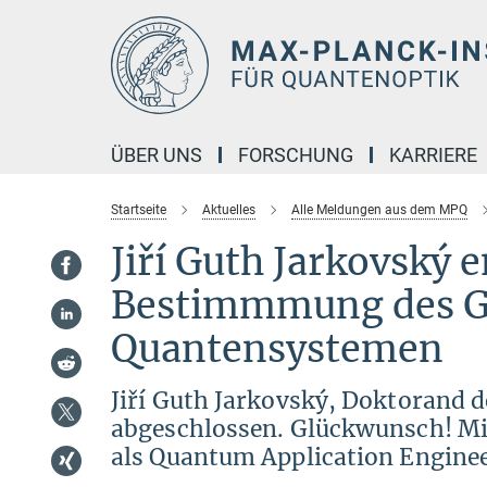
Hauptinhalt
ÜBER UNS
FORSCHUNG
KARRIERE
Startseite
Aktuelles
Alle Meldungen aus dem MPQ
Jiří Guth Jarkovský 
Bestimmmung des G
Quantensystemen
Jiří Guth Jarkovský, Doktorand 
abgeschlossen. Glückwunsch! Mit 
als Quantum Application Engine