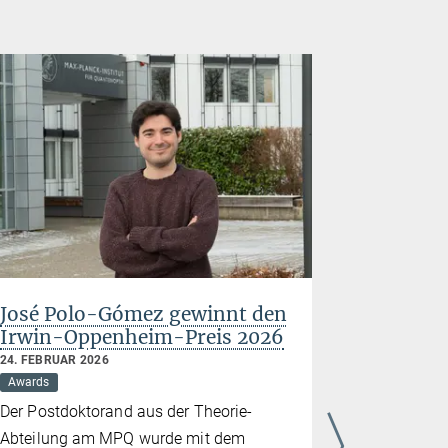
José Polo-Gómez gewinnt den
Ignacio 
Irwin-Oppenheim-Preis 2026
Medaille
wissensc
24. FEBRUAR 2026
2025
Awards
28. NOVEMBE
Der Postdoktorand aus der Theorie-
Awards
Abteilung am MPQ wurde mit dem