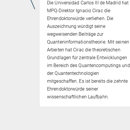
Die Universidad Carlos III de Madrid hat
ßen Schritt
MPQ-Direktor Ignacio Cirac die
 eine
Ehrendoktorwürde verliehen. Die
Auszeichnung würdigt seine
ern
wegweisenden Beiträge zur
ösen als
Quanteninformationstheorie. Mit seinen
er neuen
Arbeiten hat Cirac die theoretischen
simulatoren
Grundlagen für zentrale Entwicklungen
ie
im Bereich des Quantencomputings und
eren können
der Quantentechnologien
 das
mitgeschaffen. Es ist bereits die zehnte
iben sie
Ehrendoktorwürde seiner
rgebnisse.
wissenschaftlichen Laufbahn.