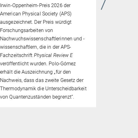
Der spanis
Irwin-Oppenheim-Preis 2026 der
CSIC (Cons
American Physical Society (APS)
Investigaci
ausgezeichnet. Der Preis würdigt
Cirac im R
Forschungsarbeiten von
Leitungstre
Nachwuchswissenschaftlerinnen und -
für wissens
wissenschaftlern, die in der APS-
verliehen. 
Fachzeitschrift
Physical Review E
Pionieren d
veröffentlicht wurden. Polo-Gómez
Quantenopt
erhält die Auszeichnung „für den
und der ent
Nachweis, dass das zweite Gesetz der
Auszeichnu
Thermodynamik die Unterscheidbarkeit
herausrage
von Quantenzuständen begrenzt“.
internation
Forschungs