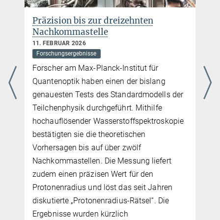
Telefon: +49 (0)89 / 32 905 -213
Präzision bis zur dreizehnten
E-Mail:
olivia.meyer-streng@...
Nachkommastelle
11. FEBRUAR 2026
Forschungsergebnisse
Forscher am Max-Planck-Institut für
Quantenoptik haben einen der bislang
genauesten Tests des Standardmodells der
Teilchenphysik durchgeführt. Mithilfe
hochauflösender Wasserstoffspektroskopie
m
bestätigten sie die theoretischen
Vorhersagen bis auf über zwölf
Nachkommastellen. Die Messung liefert
zudem einen präzisen Wert für den
Protonenradius und löst das seit Jahren
diskutierte „Protonenradius-Rätsel“. Die
Ergebnisse wurden kürzlich