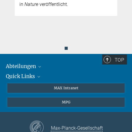
in
Nature
veröffentlicht.
◼
TOP
Abteilungen
Quick Links
Attosekundenphysik
Laserspektroskopie
Presse
MAX Intranet
Theorie
EU-Büro
MPG
Quantendynamik
Kontakt
Quanten-Vielteilchensysteme
LinkedIn
Instagram
Max-Planck-Gesellschaft