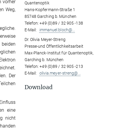
h vorher
Quantenoptik
en Weg,
Hans-Kopfermann-Straße 1
85748 Garching b. München
Telefon: +49 (0)89 / 32 905 -138
gliche.
E-Mail:
immanuel.bloch@...
lerweise
Dr. Olivia Meyer-Streng
 beiden
Presse-und Öffentlichkeitsarbeit
eglichen
Max-Planck-Institut für Quantenoptik,
lektron
Garching b. München
Telefon: +49 (0)89 / 32 905 -213
eichnet.
E-Mail:
olivia.meyer-streng@...
den. Der
eilchen
Download
Einfluss
en eine
g nicht
orhanden