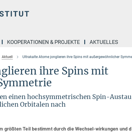
KOOPERATIONEN & PROJEKTE
AKTUELLES
Aktuell
Ultrakalte Atome jonglieren ihre Spins mit außergewöhnlicher Symme
glieren ihre Spins mit
 Symmetrie
en einen hochsymmetrischen Spin-Austau
ichen Orbitalen nach
um größten Teil bestimmt durch die Wechsel-wirkungen und d