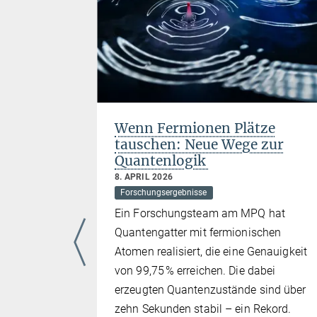
t ersten
Wenn Fermionen Plätze
 Preis
tauschen: Neue Wege zur
Quantenlogik
8. APRIL 2026
Forschungsergebnisse
. April
Ein Forschungsteam am MPQ hat
neuen
Quantengatter mit fermionischen
gorien
Atomen realisiert, die eine Genauigkeit
ightech-
von 99,75 % erreichen. Die dabei
erzeugten Quantenzustände sind über
-Direktor
zehn Sekunden stabil – ein Rekord.
s-zeichnung