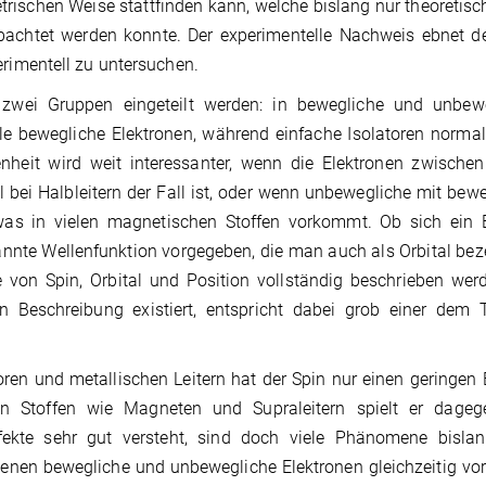
rischen Weise stattfinden kann, welche bislang nur theoretisc
bachtet werden konnte. Der experimentelle Nachweis ebnet d
imentell zu untersuchen.
 zwei Gruppen eingeteilt werden: in bewegliche und unbewe
ele bewegliche Elektronen, während einfache Isolatoren norma
nheit wird weit interessanter, wenn die Elektronen zwischen
 bei Halbleitern der Fall ist, oder wenn unbewegliche mit bew
was in vielen magnetischen Stoffen vorkommt. Ob sich ein E
annte Wellenfunktion vorgegeben, die man auch als Orbital bez
von Spin, Orbital und Position vollständig beschrieben wer
 Beschreibung existiert, entspricht dabei grob einer dem T
oren und metallischen Leitern hat der Spin nur einen geringen 
en Stoffen wie Magneten und Supraleitern spielt er dageg
ekte sehr gut versteht, sind doch viele Phänomene bislan
in denen bewegliche und unbewegliche Elektronen gleichzeitig v