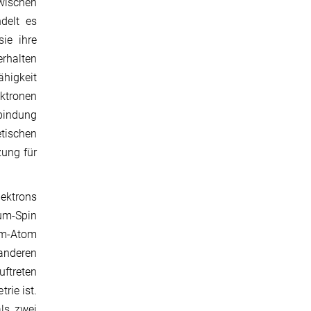
wischen
ndelt es
ie ihre
erhalten
ähigkeit
ktronen
bindung
tischen
zung für
lektrons
ium-Spin
ium-Atom
anderen
uftreten
rie ist.
ls zwei