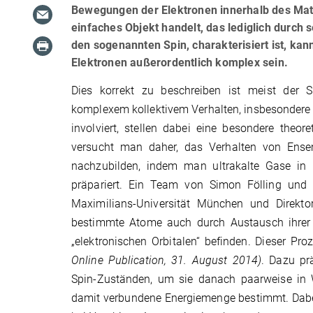
Bewegungen der Elektronen innerhalb des Mater
einfaches Objekt handelt, das lediglich durch
den sogenannten Spin, charakterisiert ist, kan
Elektronen außerordentlich komplex sein.
Dies korrekt zu beschreiben ist meist der S
komplexem kollektivem Verhalten, insbesondere 
involviert, stellen dabei eine besondere theor
versucht man daher, das Verhalten von Ensem
nachzubilden, indem man ultrakalte Gase in kü
präpariert. Ein Team von Simon Fölling und 
Maximilians-Universität München und Direkto
bestimmte Atome auch durch Austausch ihrer 
„elektronischen Orbitalen“ befinden. Dieser Pr
Online Publication, 31. August 2014)
. Dazu pr
Spin-Zuständen, um sie danach paarweise in W
damit verbundene Energiemenge bestimmt. Dabe