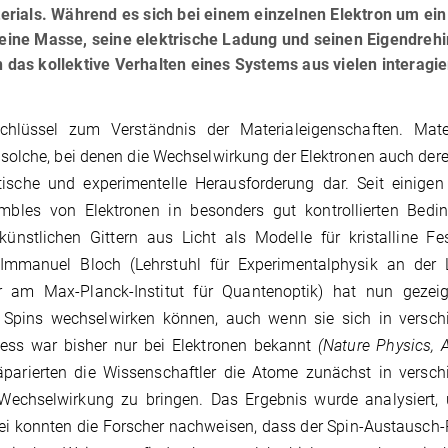
ials. Während es sich bei einem einzelnen Elektron um ein 
 seine Masse, seine elektrische Ladung und seinen Eigendreh
n das kollektive Verhalten eines Systems aus vielen interagi
chlüssel zum Verständnis der Materialeigenschaften. Mate
solche, bei denen die Wechselwirkung der Elektronen auch der
etische und experimentelle Herausforderung dar. Seit einige
bles von Elektronen in besonders gut kontrollierten Bedi
nstlichen Gittern aus Licht als Modelle für kristalline Fe
Immanuel Bloch (Lehrstuhl für Experimentalphysik an der 
r am Max-Planck-Institut für Quantenoptik) hat nun gezeig
Spins wechselwirken können, auch wenn sie sich in versch
ozess war bisher nur bei Elektronen bekannt
(Nature Physics, 
äparierten die Wissenschaftler die Atome zunächst in versch
echselwirkung zu bringen. Das Ergebnis wurde analysiert, 
i konnten die Forscher nachweisen, dass der Spin-Austausch-