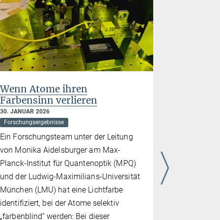
Wenn Atome ihren
Verborg
Farbensinn verlieren
Quanten
Pseudog
30. JANUAR 2026
Forschungsergebnisse
23. JANUAR 
Forschungse
Ein Forschungsteam unter der Leitung
Forschende
von Monika Aidelsburger am Max-
Zusammen
Planck-Institut für Quantenoptik (MPQ)
Magnetism
und der Ludwig-Maximilians-Universität
Pseudogap-
München (LMU) hat eine Lichtfarbe
geheimnisv
identifiziert, bei der Atome selektiv
unmittelbar
„farbenblind“ werden: Bei dieser