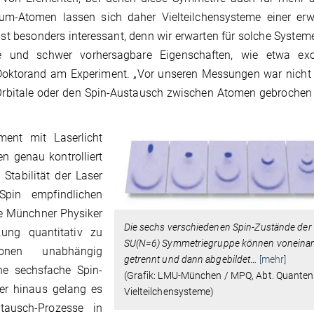
m-Atomen lassen sich daher Vielteilchensysteme einer erwe
st besonders interessant, denn wir erwarten für solche Systeme
e und schwer vorhersagbare Eigenschaften, wie etwa exo
 Doktorand am Experiment. „Vor unseren Messungen war nicht 
 Orbitale oder den Spin-Austausch zwischen Atomen gebroche
ment mit Laserlicht
n genau kontrolliert
Stabilität der Laser
pin empfindlichen
e Münchner Physiker
Die sechs verschiedenen Spin-Zustände der
kung quantitativ zu
SU(N=6) Symmetriegruppe können voneina
ionen unabhängig
getrennt und dann abgebildet
…
[mehr]
he sechsfache Spin-
(Grafik: LMU-München / MPQ, Abt. Quanten
ber hinaus gelang es
Vielteilchensysteme)
tausch-Prozesse in