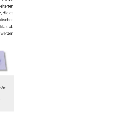
iterten
, die es
tisches
klar, ob
n werden
nder
-