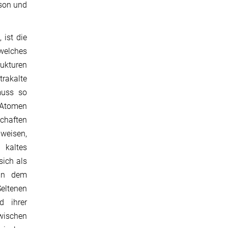
rson und
 ist die
welches
rukturen
rakalte
muss so
Atomen
schaften
weisen,
 kaltes
sich als
 in dem
eltenen
d ihrer
wischen