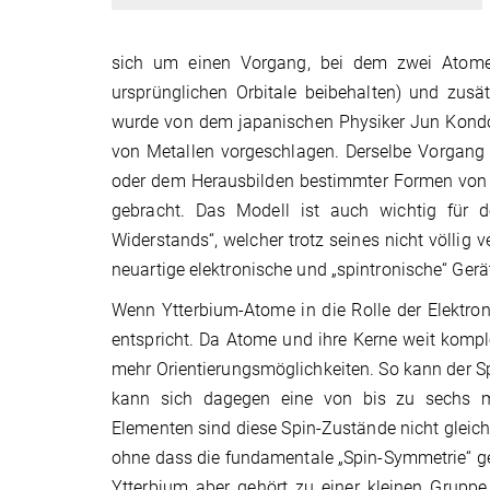
sich um einen Vorgang, bei dem zwei Atome 
ursprünglichen Orbitale beibehalten) und zusä
wurde von dem japanischen Physiker Jun Kondo a
von Metallen vorgeschlagen. Derselbe Vorgang
oder dem Herausbilden bestimmter Formen von 
gebracht. Das Modell ist auch wichtig für 
Widerstands“, welcher trotz seines nicht völli
neuartige elektronische und „spintronische“ Ger
Wenn Ytterbium-Atome in die Rolle der Elektron
entspricht. Da Atome und ihre Kerne weit komple
mehr Orientierungsmöglichkeiten. So kann der S
kann sich dagegen eine von bis zu sechs mö
Elementen sind diese Spin-Zustände nicht gleich
ohne dass die fundamentale „Spin-Symmetrie“ ge
Ytterbium aber gehört zu einer kleinen Grupp