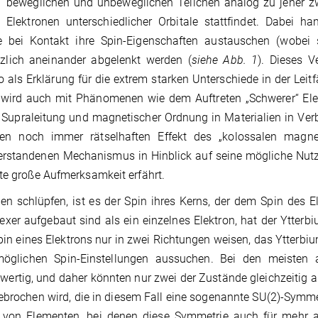
beweglichen und unbeweglichen Teilchen analog zu jener z
Elektronen unterschiedlicher Orbitale stattfindet. Dabei ha
bei Kontakt ihre Spin-Eigenschaften austauschen (wobei s
tzlich aneinander abgelenkt werden (
siehe Abb. 1
). Dieses V
ls Erklärung für die extrem starken Unterschiede in der Leitf
 wird auch mit Phänomenen wie dem Auftreten „Schwerer“ Ele
Supraleitung und magnetischer Ordnung in Materialien in Ver
den noch immer rätselhaften Effekt des „kolossalen magne
g verstandenen Mechanismus in Hinblick auf seine mögliche Nut
äte große Aufmerksamkeit erfährt.
en schlüpfen, ist es der Spin ihres Kerns, der dem Spin des E
xer aufgebaut sind als ein einzelnes Elektron, hat der Ytterb
pin eines Elektrons nur in zwei Richtungen weisen, das Ytterb
glichen Spin-Einstellungen aussuchen. Bei den meisten 
wertig, und daher könnten nur zwei der Zustände gleichzeitig a
brochen wird, die in diesem Fall eine sogenannte SU(2)-Symmet
e von Elementen, bei denen diese Symmetrie auch für mehr a