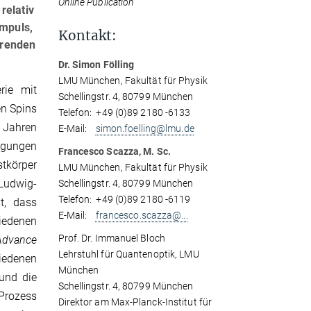
Online Publication
relativ
impuls,
Kontakt:
erenden
Dr. Simon Fölling
LMU München, Fakultät für Physik
rie mit
Schellingstr. 4, 80799 München
en Spins
Telefon: +49 (0)89 2180 -6133
n Jahren
E-Mail:
simon.foelling@lmu.de
ngungen
Francesco Scazza, M. Sc.
stkörper
LMU München, Fakultät für Physik
Ludwig-
Schellingstr. 4, 80799 München
Telefon: +49 (0)89 2180 -6119
t, dass
E-Mail:
francesco.scazza@...
iedenen
Prof. Dr. Immanuel Bloch
Advance
Lehrstuhl für Quantenoptik, LMU
iedenen
München
und die
Schellingstr. 4, 80799 München
Prozess
Direktor am Max-Planck-Institut für