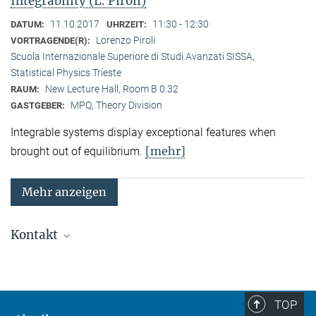
Integrability (L. Piroli)
11.10.2017
11:30 - 12:30
DATUM:
UHRZEIT:
Lorenzo Piroli
VORTRAGENDE(R):
Scuola Internazionale Superiore di Studi Avanzati SISSA,
Statistical Physics Trieste
New Lecture Hall, Room B 0.32
RAUM:
MPQ, Theory Division
GASTGEBER:
Integrable systems display exceptional features when
[mehr]
brought out of equilibrium.
Mehr anzeigen
Kontakt
Quanten-Vielteilchensysteme
Sekretariat: Kristina Schuldt
Telefon: +49 89 3 29 05 - 138
TOP