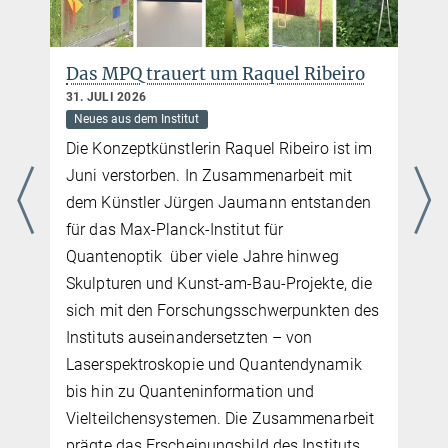
Scientific Career at MPQ
Das MPQ trauert um Raquel Ribeiro
31. JULI 2026
Neues aus dem Institut
Die Konzeptkünstlerin Raquel Ribeiro ist im
Juni verstorben. In Zusammenarbeit mit
dem Künstler Jürgen Jaumann entstanden
für das Max-Planck-Institut für
Quantenoptik über viele Jahre hinweg
Skulpturen und Kunst-am-Bau-Projekte, die
Sie finden dieses Video auf YouTube. Mit Klick auf das Bild
sich mit den Forschungsschwerpunkten des
werden Sie dorthin weitergeleitet.
Instituts auseinandersetzten – von
Doing your PhD at MPQ
Laserspektroskopie und Quantendynamik
bis hin zu Quanteninformation und
Vielteilchensystemen. Die Zusammenarbeit
prägte das Erscheinungsbild des Instituts