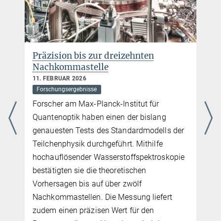
Alexander Impertro
Doktorand
a.impertro@...
Ludwig-Maximilians-Universität
Präzision bis zur dreizehnten
Nachkommastelle
Charlotte Huber
11. FEBRUAR 2026
Presse- und Öffentlichkeitsarbeit
Forschungsergebnisse
+49 89 32905-672
Forscher am Max-Planck-Institut für
charlotte.huber@...
Quantenoptik haben einen der bislang
Max-Planck-Institut für Quantenoptik, Garching
genauesten Tests des Standardmodells der
Teilchenphysik durchgeführt. Mithilfe
hochauflösender Wasserstoffspektroskopie
m
bestätigten sie die theoretischen
Vorhersagen bis auf über zwölf
Nachkommastellen. Die Messung liefert
zudem einen präzisen Wert für den