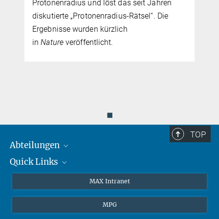
Protonenradius und löst das seit Jahren
diskutierte „Protonenradius-Rätsel“. Die
Ergebnisse wurden kürzlich
in
Nature
veröffentlicht.
◼
TOP
Abteilungen
Quick Links
Attosekundenphysik
Laserspektroskopie
Presse
MAX Intranet
Theorie
EU-Büro
MPG
Quantendynamik
Kontakt