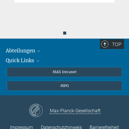
◼
TOP
Abteilungen
Quick Links
Attosekundenphysik
Laserspektroskopie
Presse
MAX Intranet
Theorie
EU-Büro
MPG
Quantendynamik
Kontakt
Quanten-Vielteilchensysteme
LinkedIn
Instagram
Max-Planck-Gesellschaft
Impressum
Datenschutzhinweis
Barrierefreiheit