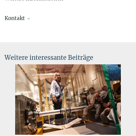
Weitere Informationen zum Programm und zur Bewerbung
Kontakt
Miriam Lorenz
EU Referentin / EU Consultant
+49 89 32905-778
miriam.lorenz@...
Weitere interessante Beiträge
Charlotte Huber
Presse- und Öffentlichkeitsarbeit
+49 89 32905-672
charlotte.huber@...
Max-Planck-Institut für Quantenoptik, Garching