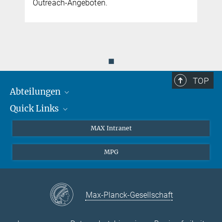
Outreach-Angeboten.
◼
TOP
Abteilungen
Quick Links
Attosekundenphysik
Laserspektroskopie
Presse
MAX Intranet
Theorie
EU-Büro
MPG
Quantendynamik
Kontakt
Quanten-Vielteilchensysteme
LinkedIn
Instagram
Max-Planck-Gesellschaft