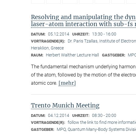
Resolving and manipulating the dyna
laser-atom interaction with sub-fs re
05.12.2014
13:30 - 16:00
DATUM:
UHRZEIT:
Dr. Paris Tzallas, Institute of Elect
VORTRAGENDE(R):
Heraklion, Greece
Herbert Walther Lecture Hall
MPQ,
RAUM:
GASTGEBER:
The fundamental mechanism underlying harmonic e
of the atom, followed by the motion of the electro
[mehr]
atomic core.
Trento Munich Meeting
04.12.2014
08:30 - 20:00
DATUM:
UHRZEIT:
follow the link to find more informat
VORTRAGENDE(R):
MPQ, Quantum Many-Body Systems Division 
GASTGEBER: