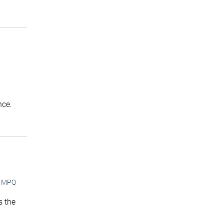
nce.
MPQ
s the