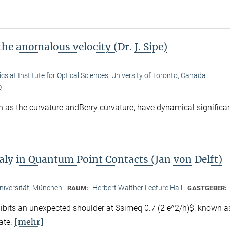
he anomalous velocity (Dr. J. Sipe)
cs at Institute for Optical Sciences, University of Toronto, Canada
Q
h as the curvature andBerry curvature, have dynamical significa
ly in Quantum Point Contacts (Jan von Delft)
niversität, München
Herbert Walther Lecture Hall
RAUM:
GASTGEBER:
bits an unexpected shoulder at $simeq 0.7 (2 e^2/h)$, known a
[mehr]
bate.