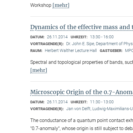
[mehr]
Workshop
Dynamics of the effective mass and t
26.11.2014
13:30 - 16:00
DATUM:
UHRZEIT:
Dr. John E. Sipe, Department of Physi
VORTRAGENDE(R):
Herbert Walther Lecture Hall
MP
RAUM:
GASTGEBER:
Spectral and topological properties of bands, suc
[mehr]
Microscopic Origin of the 0.7-Anoma
26.11.2014
11:30 - 13:00
DATUM:
UHRZEIT:
Jan von Delft, Ludwig-Maximilians-U
VORTRAGENDE(R):
The conductance of a quantum point contact exhi
"0.7-anomaly", whose origin is still subject to de