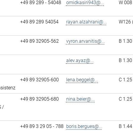
+49 89 289 - 54048
omidkasiri943@...
W 008
+49 89 289 54054
rayan.alzahrani@...
W126 
+49 89 32905-562
vyron.arvanitis@...
B 1.30
alev.ayaz@...
B 1.30
+49 89 32905-600
lena.beggel@...
C 1.25
ssistenz
+49 89 32905-680
nina.beier@...
C 1.25
 /
+49 89 3 29 05 - 788
boris.bergues@...
B 1.44