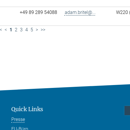
+49 89 289 54088
adam.britel@...
W220 
<
<
1
2
3
4
5
>
>>
Quick Links
Presse
EU-Büro