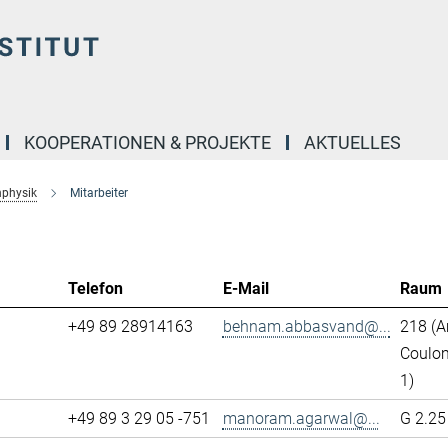
KOOPERATIONEN & PROJEKTE
AKTUELLES
nphysik
Mitarbeiter
Telefon
E-Mail
Raum
+49 89 28914163
behnam.abbasvand@...
218 (
Coulo
1)
+49 89 3 29 05 -751
manoram.agarwal@...
G 2.25