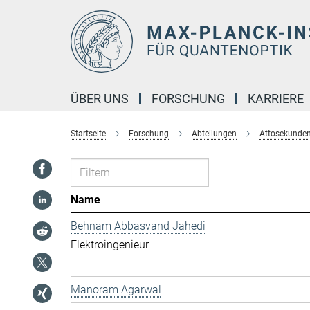
Hauptinhalt
ÜBER UNS
FORSCHUNG
KARRIERE
Startseite
Forschung
Abteilungen
Attosekunde
Name
Behnam Abbasvand Jahedi
Elek­t­ro­in­ge­ni­eur
Manoram Agarwal