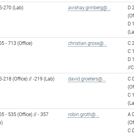
5-270 (Lab)
avishay.grinberg@...
D 
(Of
D 
(L
5 - 713 (Office)
christian.gross@...
C 2
C 1
D 
//C
218 (Office) // -219 (Lab)
david.groeters@...
C 
(Of
C 
(L
5 - 535 (Office) // - 357
robin.groth@...
A 
b)
(Of
C 