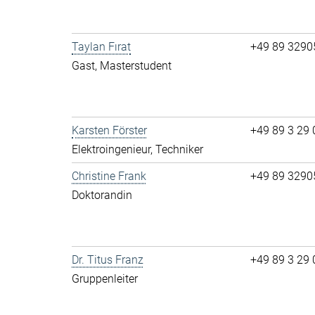
Taylan Fırat
+49 89 3290
Gast, Masterstudent
Karsten Förster
+49 89 3 29 
Elek­t­ro­in­ge­ni­eur, Techniker
Christine Frank
+49 89 32905-
Doktorandin
Dr. Titus Franz
+49 89 3 29 0
Gruppenleiter