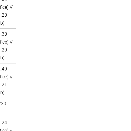
fice) //
1.20
ab)
0.30
fice) //
0.20
ab)
2.40
fice) //
1.21
ab)
230
2.24
fice) //