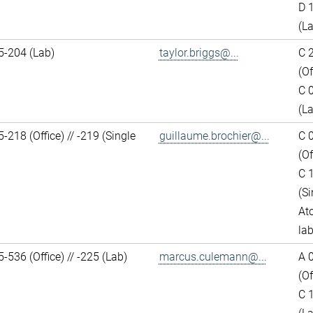
D 
(L
5-204 (Lab)
taylor.briggs@...
C 
(Of
C 
(L
218 (Office) // -219 (Single
guillaume.brochier@...
C 
(Of
C 
(Si
At
lab
536 (Office) // -225 (Lab)
marcus.culemann@...
A 
(Of
C 