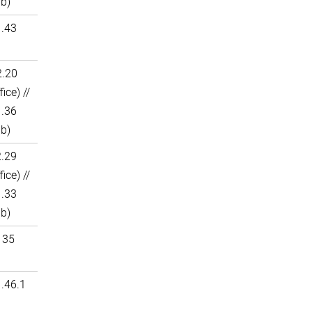
ab)
1.43
2.20
fice) //
1.36
ab)
2.29
fice) //
1.33
ab)
135
1.46.1