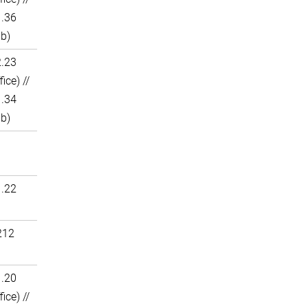
1.36
ab)
2.23
fice) //
1.34
ab)
1.22
212
1.20
fice) //