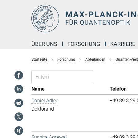
Hauptinhalt
ÜBER UNS
FORSCHUNG
KARRIERE
Startseite
Forschung
Abteilungen
Quanten-Viel
Name
Telefon
Daniel Adler
+49 89 3 29 0
Doktorand
Suchita Agrawal
+49 89 3 29 0