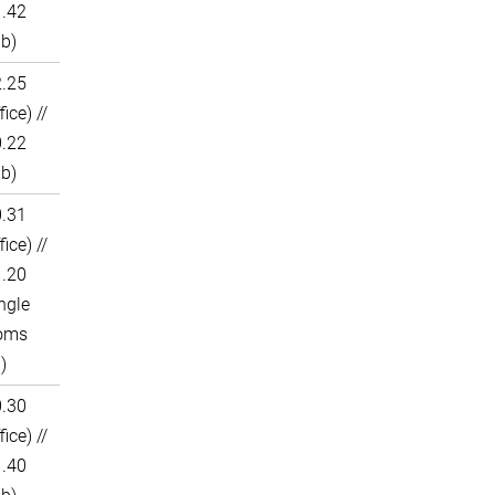
1.42
ab)
2.25
fice) //
0.22
ab)
0.31
fice) //
1.20
ngle
oms
)
0.30
fice) //
1.40