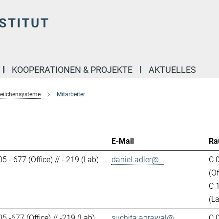
KOOPERATIONEN & PROJEKTE
AKTUELLES
teilchensysteme
Mitarbeiter
E-Mail
Ra
5 - 677 (Office) // - 219 (Lab)
daniel.adler@...
C 
(Of
C 
(L
5 -677 (Office) // -219 (Lab)
suchita.agrawal@...
C 