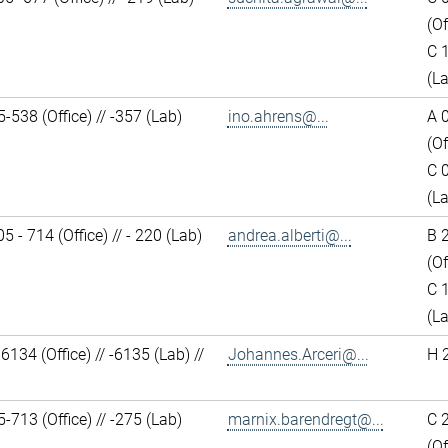
(Of
C 
(L
538 (Office) // -357 (Lab)
ino.ahrens@...
A 
(Of
C 
(L
5 - 714 (Office) // - 220 (Lab)
andrea.alberti@...
B 
(Of
C 
(L
134 (Office) // -6135 (Lab) //
Johannes.Arceri@...
H 
713 (Office) // -275 (Lab)
marnix.barendregt@...
C 
(Of