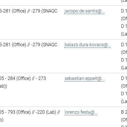
(L
-281 (Office) // -279 (SNAQC
jacopo.de.santis@...
D 
(Of
D 
(L
-281 (Office) // -279 (SNAQC
balazs.dura-kovacs@...
D 
(Of
D 
(L
5 - 284 (Office) // - 273
sebastian.eppelt@...
D 
ab))
(Of
D 
(L
5 - 793 (Office) // -220 (Lab) //
lorenzo.festa@...
B 
b)
(Of