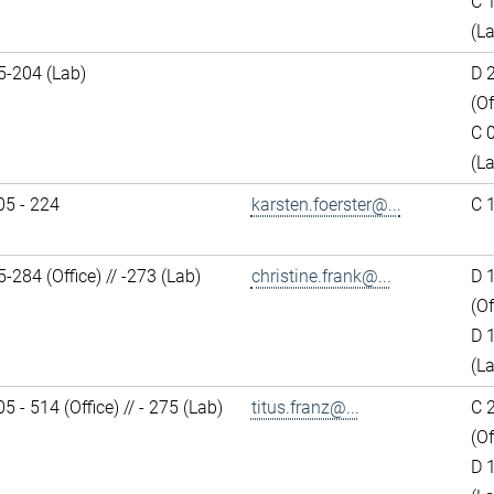
C 
(L
5-204 (Lab)
D 
(Of
C 
(L
05 - 224
karsten.foerster@...
C 
284 (Office) // -273 (Lab)
christine.frank@...
D 
(Of
D 
(L
5 - 514 (Office) // - 275 (Lab)
titus.franz@...
C 
(Of
D 