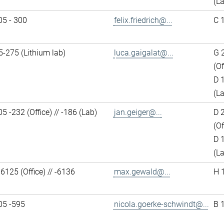
(L
05 - 300
felix.friedrich@...
C 
-275 (Lithium lab)
luca.gaigalat@...
G 
(Of
D 
(L
5 -232 (Office) // -186 (Lab)
jan.geiger@...
D 
(Of
D 
(L
6125 (Office) // -6136
max.gewald@...
H 
05 -595
nicola.goerke-schwindt@...
B 