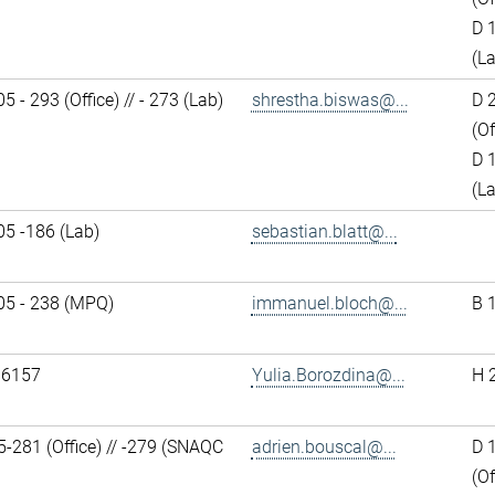
D 
(L
5 - 293 (Office) // - 273 (Lab)
shrestha.biswas@...
D 
(Of
D 
(L
05 -186 (Lab)
sebastian.blatt@...
05 - 238 (MPQ)
immanuel.bloch@...
B 
 6157
Yulia.Borozdina@...
H 
-281 (Office) // -279 (SNAQC
adrien.bouscal@...
D 
(Of