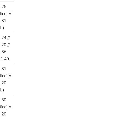
2.25
fice) //
1.31
ab)
.24 //
.20 //
1.36
 1.40
0.31
fice) //
1.20
ab)
0.30
fice) //
0.20