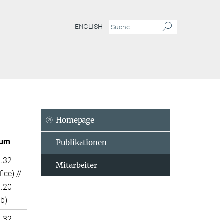
ENGLISH
Homepage
um
Publikationen
0.32
Mitarbeiter
fice) //
1.20
ab)
0.32