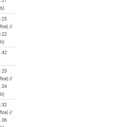
1.21
ab)
2.25
fice) //
0.22
ab)
1.42
1.23
fice) //
1.34
ab)
2.32
fice) //
1.36