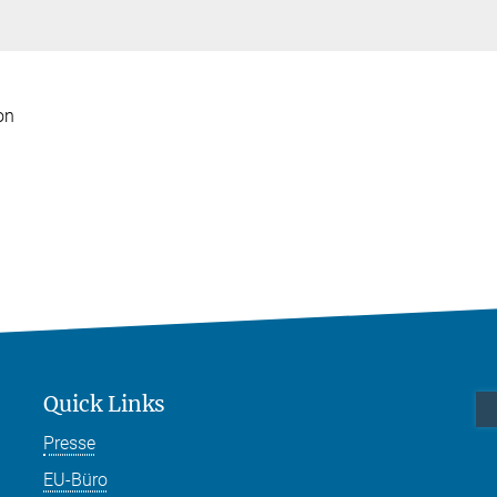
on
Quick Links
Presse
EU-Büro