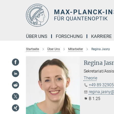
Hauptinhalt
ÜBER UNS
FORSCHUNG
KARRIERE
Startseite
Über Uns
Mitarbeiter
Regina Jasny
Regina Jas
Sekretariat/Assi
Theorie
+49 89 32905
regina.jasny@.
B 1.25