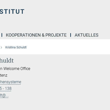
KOOPERATIONEN & PROJEKTE
AKTUELLES
Kristina Schuldt
chuldt
in Welcome Office
stenz
lchensysteme
5 - 138
dt@...