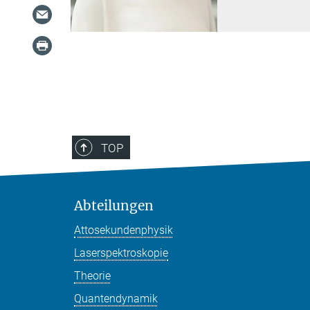
TOP
Abteilungen
Attosekundenphysik
Laserspektroskopie
Theorie
Quantendynamik