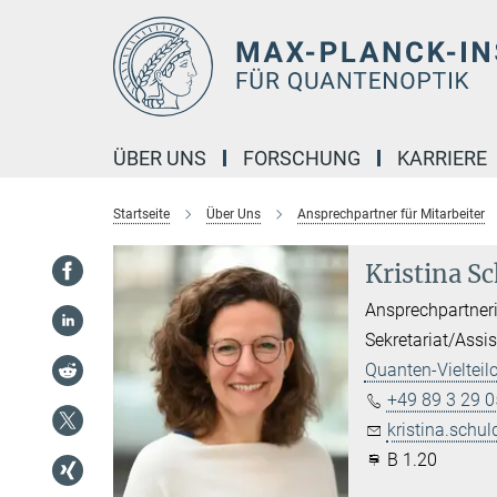
Hauptinhalt
ÜBER UNS
FORSCHUNG
KARRIERE
Startseite
Über Uns
Ansprechpartner für Mitarbeiter
Kristina S
Ansprechpartner
Sekretariat/Assi
Quanten-Vieltei
+49 89 3 29 0
kristina.schul
B 1.20