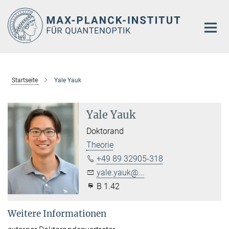
Hauptinhalt
Startseite
Yale Yauk
Yale Yauk
Doktorand
Theorie
+49 89 32905-318
yale.yauk@...
B 1.42
Weitere Informationen