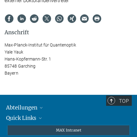
externer Doktorandenvertreter
Anschrift
Max-Planck-Institut für Quantenoptik
Yale Yauk
Hans-Kopfermann-Str. 1
85748 Garching
Bayern
TOP
Abteilungen
Quick Links
Attosekundenphysik
Laserspektroskopie
Presse
MAX Intranet