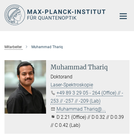
Hauptinhalt
Mitarbeiter
Muhammad Thariq
Muhammad Thariq
Doktorand
Laser-Spektroskopie
+49 89 3 29 05 - 264 (Office) // -
253 // -257 // -209 (Lab)
Muhammad.Thariq@...
D 2.21 (Office) // D 0.32 // D 0.39
// C 0.42 (Lab)