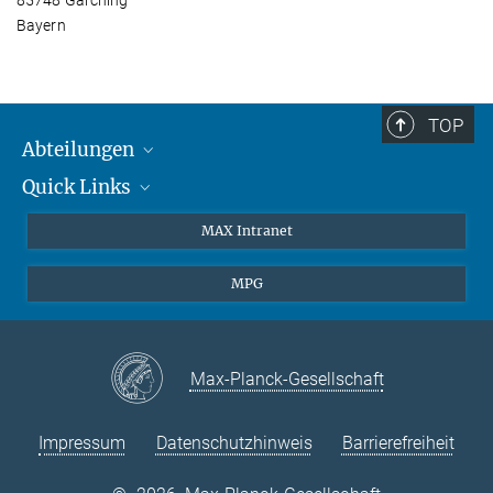
Bayern
TOP
Abteilungen
Quick Links
Attosekundenphysik
Laserspektroskopie
Presse
MAX Intranet
Theorie
EU-Büro
MPG
Quantendynamik
Kontakt
Quanten-Vielteilchensysteme
LinkedIn
Instagram
Max-Planck-Gesellschaft
Impressum
Datenschutzhinweis
Barrierefreiheit