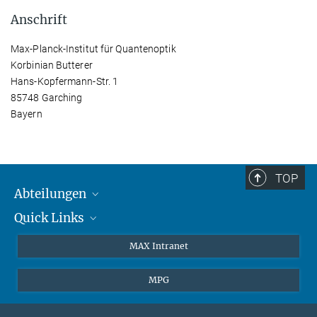
Anschrift
Max-Planck-Institut für Quantenoptik
Korbinian Butterer
Hans-Kopfermann-Str. 1
85748 Garching
Bayern
TOP
Abteilungen
Quick Links
Attosekundenphysik
Laserspektroskopie
Presse
MAX Intranet
Theorie
EU-Büro
MPG
Quantendynamik
Kontakt
Quanten-Vielteilchensysteme
LinkedIn