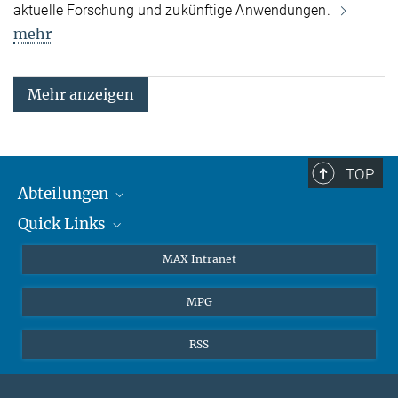
aktuelle Forschung und zukünftige Anwendungen.
mehr
Mehr anzeigen
TOP
Abteilungen
Quick Links
Attosekundenphysik
Laserspektroskopie
Presse
MAX Intranet
Theorie
EU-Büro
MPG
Quantendynamik
Kontakt
Quanten-Vielteilchensysteme
LinkedIn
RSS
Instagram