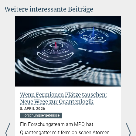
Source
DOI
Weitere interessante Beiträge
Thorsten Naeser
Attosekundenphysik
+49 89 32905-124
+49 89 32905-649
thorsten.naeser@...
Max-Planck-Institut für Quantenoptik
Katharina Jarrah
Presse- und Öffentlichkeitsarbeit
+49 89 32905-213
katharina.jarrah@...
Max-Planck-Institut für Quantenoptik
Wenn Fermionen Plätze tauschen:
Neue Wege zur Quantenlogik
8. APRIL 2026
Forschungsergebnisse
Ein Forschungsteam am MPQ hat
s
Quantengatter mit fermionischen Atomen