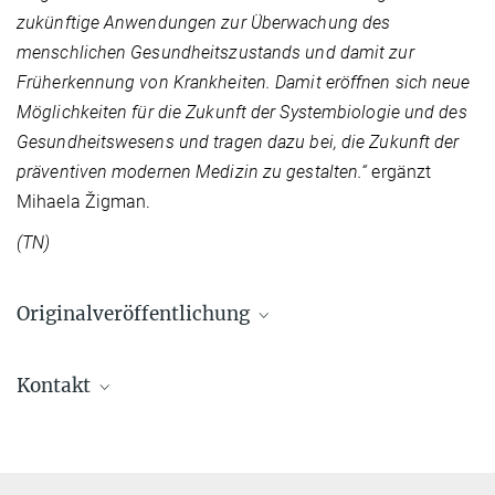
zukünftige Anwendungen zur Überwachung des
menschlichen Gesundheitszustands und damit zur
Früherkennung von Krankheiten. Damit eröffnen sich neue
Möglichkeiten für die Zukunft der Systembiologie und des
Gesundheitswesens und tragen dazu bei, die Zukunft der
präventiven modernen Medizin zu gestalten.“
ergänzt
Mihaela Žigman.
(TN)
Originalveröffentlichung
Marinus Huber, Kosmas V. Kepesidis, Luidmila Voronina, Maša
Kontakt
Božić, Michael Trubetskov, Nadia Harbeck, Ferenc Krausz,
Mihaela Žigman
Dr. Mihaela Žigman
Stability of person-specific blood-based infrared molecular
fingerprints opens up prospects for health monitoring
Ludwig-Maximilians-Universität München
Nature Communications 12, 1511 (2021).
mihaela.zigmann@...