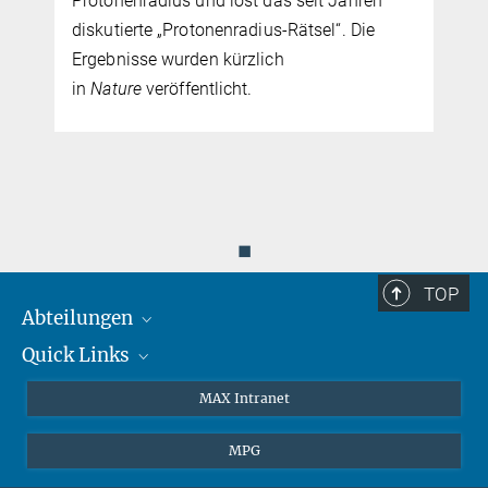
Protonenradius und löst das seit Jahren
diskutierte „Protonenradius-Rätsel“. Die
Ergebnisse wurden kürzlich
in
Nature
veröffentlicht.
◼
TOP
Abteilungen
Quick Links
Attosekundenphysik
Laserspektroskopie
Presse
MAX Intranet
Theorie
EU-Büro
MPG
Quantendynamik
Kontakt