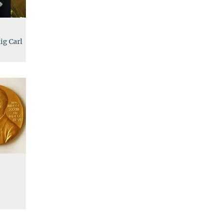
nig
Carl