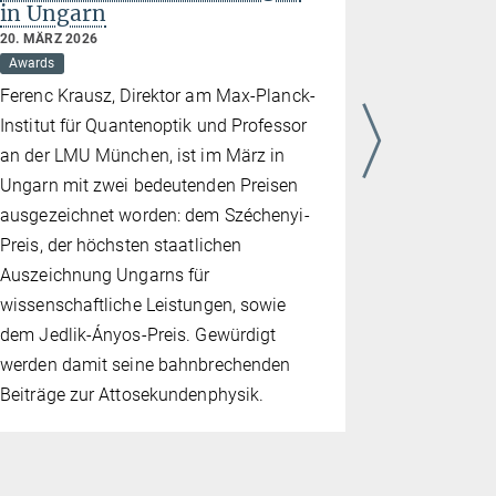
in Ungarn
11. FEBRUAR
Forschungse
20. MÄRZ 2026
Awards
Forscher am
Ferenc Krausz, Direktor am Max-Planck-
Quantenopt
Institut für Quantenoptik und Professor
genauesten
an der LMU München, ist im März in
der Teilch
Ungarn mit zwei bedeutenden Preisen
durchgeführ
ausgezeichnet worden: dem Széchenyi-
Wasserstof
Preis, der höchsten staatlichen
sie die the
Auszeichnung Ungarns für
auf über z
wissenschaftliche Leistungen, sowie
Messung li
dem Jedlik-Ányos-Preis. Gewürdigt
Wert für de
werden damit seine bahnbrechenden
das seit Ja
Beiträge zur Attosekundenphysik.
„Protonenra
wurden kür