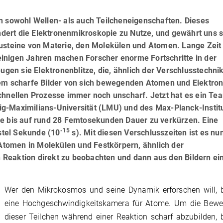
n sowohl Wellen- als auch Teilcheneigenschaften. Dieses
dert die Elektronenmikroskopie zu Nutze, und gewährt uns 
austeine von Materie, den Molekülen und Atomen. Lange Zeit
t einigen Jahren machen Forscher enorme Fortschritte in der
ugen sie Elektronenblitze, die, ähnlich der Verschlusstechnik
rem scharfe Bilder von sich bewegenden Atomen und Elektro
schnellen Prozesse immer noch unscharf. Jetzt hat es ein T
g-Maximilians-Universität (LMU) und des Max-Planck-Institu
ze bis auf rund 28 Femtosekunden Dauer zu verkürzen. Eine
-15
dstel Sekunde (10
s). Mit diesen Verschlusszeiten ist es nu
tomen in Molekülen und Festkörpern, ähnlich der
Reaktion direkt zu beobachten und dann aus den Bildern ei
Wer den Mikrokosmos und seine Dynamik erforschen will, b
eine Hochgeschwindigkeitskamera für Atome. Um die Bew
dieser Teilchen während einer Reaktion scharf abzubilden, 