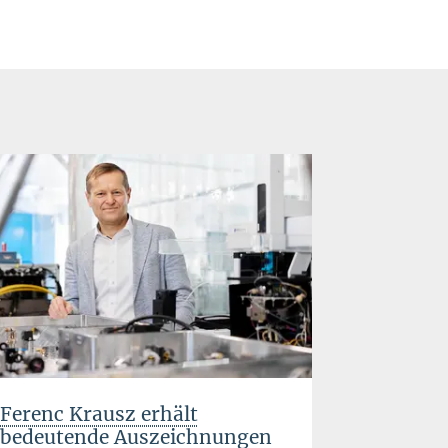
Ferenc Krausz erhält
Präzisio
bedeutende Auszeichnungen
Nachkom