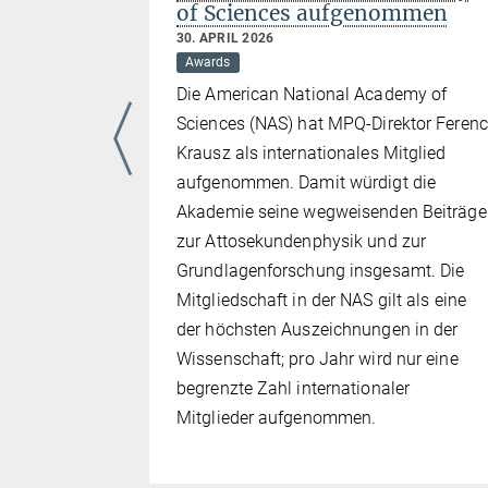
of Sciences aufgenommen
30. APRIL 2026
stitut für
Awards
 gemeinsam
Die American National Academy of
 Covestro
Sciences (NAS) hat MPQ-Direktor Ferenc
t, um
Krausz als internationales Mitglied
ionischen
aufgenommen. Damit würdigt die
den. Der
Akademie seine wegweisenden Beiträge
rzeugten
zur Attosekundenphysik und zur
en
Grundlagenforschung insgesamt. Die
esetzen wie
Mitgliedschaft in der NAS gilt als eine
 direkt das
der höchsten Auszeichnungen in der
leküle
Wissenschaft; pro Jahr wird nur eine
 Team,
begrenzte Zahl internationaler
men auf
Mitglieder aufgenommen.
nsimulator