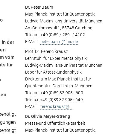
Dr. Peter Baum
Max-Planck-Institut für Quantenoptik
so
Ludwig-Maximilians-Universität München
Am Coulombwall 1, 85748 Garching
Telefon: +49 (0)89 / 289 - 14102
E-Mail:
peter.baum@lmu.de
 in der
nen
Prof. Dr. Ferenc Krausz
eam vom
Lehrstuhl für Experimentalphysik,
ts für
Ludwig-Maximilians-Universität München
Labor für Attosekundenphysik
Direktor am Max-Planck-Institut für
n
Quantenoptik, Garching b. München
Telefon: +49 (0)89 32 905 - 600
nen
Telefax: +49 (0)89 32 905 - 649
E-Mail:
ferenc.krausz@...
enötigt
Dr. Olivia Meyer-Streng
egungen
Presse-und Öffentlichkeitsarbeit
benötigt
Max-Planck-Institut für Quantenoptik,