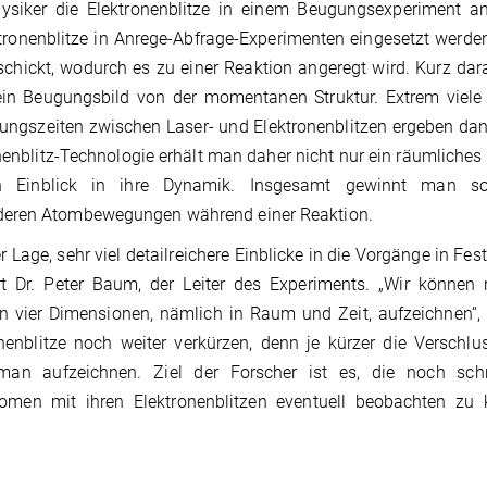
ysiker die Elektronenblitze in einem Beugungsexperiment a
ktronenblitze in Anrege-Abfrage-Experimenten eingesetzt werde
chickt, wodurch es zu einer Reaktion angeregt wird. Kurz darau
 ein Beugungsbild von der momentanen Struktur. Extrem viele
ungszeiten zwischen Laser- und Elektronenblitzen ergeben da
enblitz-Technologie erhält man daher nicht nur ein räumliches 
nen Einblick in ihre Dynamik. Insgesamt gewinnt man s
 deren Atombewegungen während einer Reaktion.
r Lage, sehr viel detailreichere Einblicke in die Vorgänge in Fes
rt Dr. Peter Baum, der Leiter des Experiments. „Wir können 
vier Dimensionen, nämlich in Raum und Zeit, aufzeichnen“, 
enblitze noch weiter verkürzen, denn je kürzer die Verschlu
an aufzeichnen. Ziel der Forscher ist es, die noch schn
men mit ihren Elektronenblitzen eventuell beobachten zu 