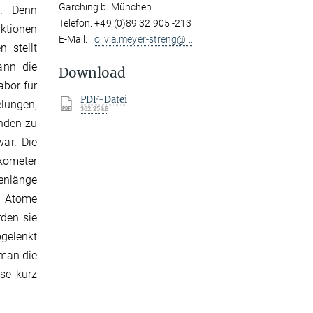
Garching b. München
n. Denn
Telefon: +49 (0)89 32 905 -213
ktionen
E-Mail:
olivia.meyer-streng@...
 stellt
ann die
Download
abor für
PDF-Datei
ungen,
362.25 kB
unden zu
war. Die
ikometer
lenlänge
e Atome
rden sie
bgelenkt
 man die
lse kurz