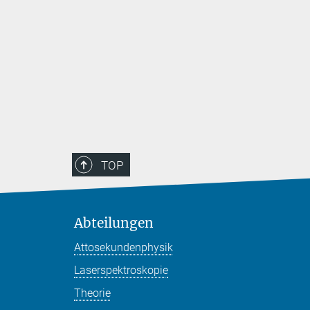
TOP
Abteilungen
Attosekundenphysik
Laserspektroskopie
Theorie