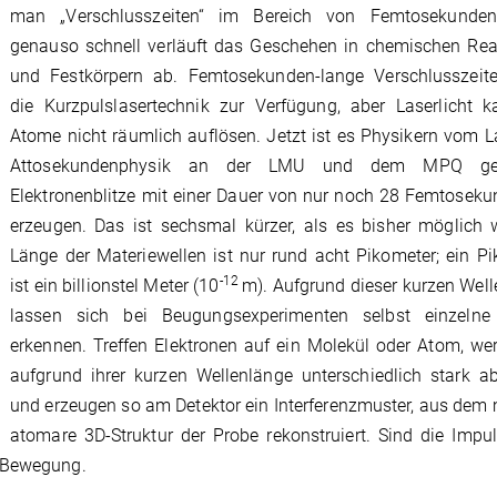
man „Verschlusszeiten“ im Bereich von Femtosekunde
genauso schnell verläuft das Geschehen in chemischen Rea
und Festkörpern ab. Femtosekunden-lange Verschlusszeiten
die Kurzpulslasertechnik zur Verfügung, aber Laserlicht k
Atome nicht räumlich auflösen. Jetzt ist es Physikern vom L
Attosekundenphysik an der LMU und dem MPQ gel
Elektronenblitze mit einer Dauer von nur noch 28 Femtosek
erzeugen. Das ist sechsmal kürzer, als es bisher möglich 
Länge der Materiewellen ist nur rund acht Pikometer; ein P
-12
ist ein billionstel Meter (10
m). Aufgrund dieser kurzen Wel
lassen sich bei Beugungsexperimenten selbst einzeln
erkennen. Treffen Elektronen auf ein Molekül oder Atom, we
aufgrund ihrer kurzen Wellenlänge unterschiedlich stark a
und erzeugen so am Detektor ein Interferenzmuster, aus dem
atomare 3D-Struktur der Probe rekonstruiert. Sind die Impu
r Bewegung.