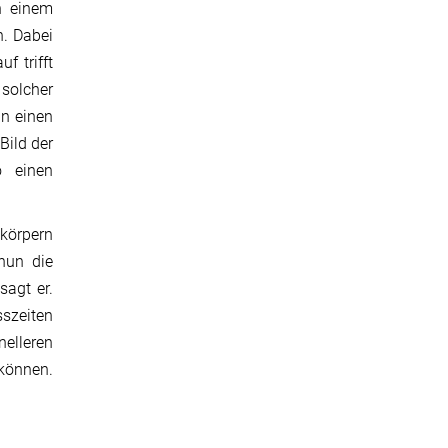
n einem
n. Dabei
f trifft
 solcher
nn einen
Bild der
o einen
tkörpern
nun die
sagt er.
sszeiten
elleren
können.