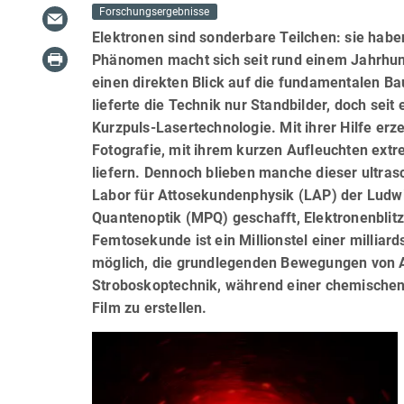
Forschungsergebnisse
Elektronen sind sonderbare Teilchen: sie habe
Phänomen macht sich seit rund einem Jahrhun
einen direkten Blick auf die fundamentalen B
lieferte die Technik nur Standbilder, doch sei
Kurzpuls-Lasertechnologie. Mit ihrer Hilfe erze
Fotografie, mit ihrem kurzen Aufleuchten ext
liefern. Dennoch blieben manche dieser ultra
Labor für Attosekundenphysik (LAP) der Ludwi
Quantenoptik (MPQ) geschafft, Elektronenblit
Femtosekunde ist ein Millionstel einer milliar
möglich, die grundlegenden Bewegungen von A
Stroboskoptechnik, während einer chemischen 
Film zu erstellen.