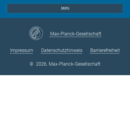
Theorie
EU-Büro
MPG
Quantendynamik
Kontakt
Quanten-Vielteilchensysteme
LinkedIn
Instagram
Max-Planck-Gesellschaft
Impressum
Datenschutzhinweis
Barrierefreiheit
©
2026, Max-Planck-Gesellschaft