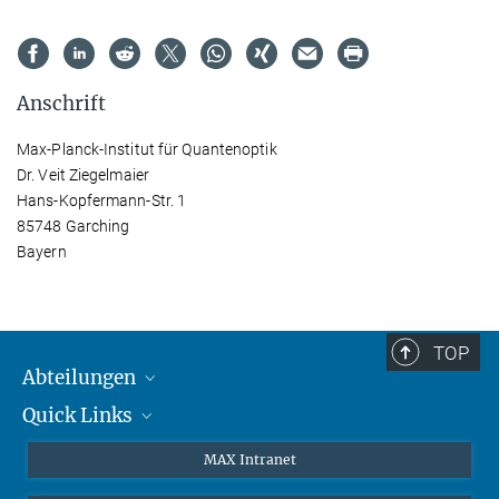
Anschrift
Max-Planck-Institut für Quantenoptik
Dr. Veit Ziegelmaier
Hans-Kopfermann-Str. 1
85748 Garching
Bayern
TOP
Abteilungen
Quick Links
Attosekundenphysik
Laserspektroskopie
Presse
MAX Intranet
Theorie
EU-Büro