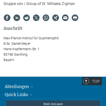
Gruppe von / Group of Dr. Mihaela Zigman
Anschrift
Max-Planck-Institut für Quantenoptik
B.Sc. Daniel Meyer
Hans-Kopfermann-Str. 1
85748 Garching
Bayern
TOP
Abteilungen
Quick Links
Attosekundenphysik
Laserspektroskopie
Presse
MAX Intranet