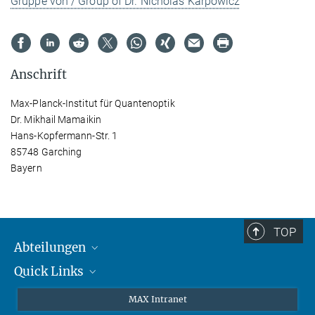
Gruppe von / Group of Dr. Nicholas Karpowicz
Anschrift
Max-Planck-Institut für Quantenoptik
Dr. Mikhail Mamaikin
Hans-Kopfermann-Str. 1
85748 Garching
Bayern
TOP
Abteilungen
Quick Links
Attosekundenphysik
Laserspektroskopie
Presse
MAX Intranet