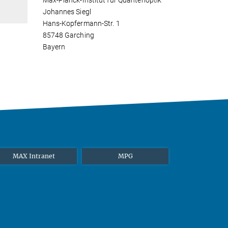
Max-Planck-Institut für Quantenoptik
Johannes Siegl
Hans-Kopfermann-Str. 1
85748 Garching
Bayern
MAX Intranet
MPG