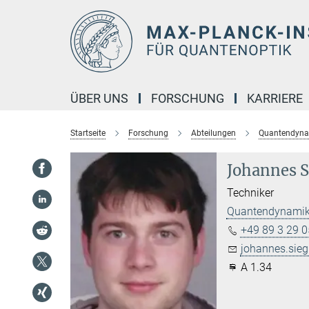
Hauptinhalt
ÜBER UNS
FORSCHUNG
KARRIERE
Startseite
Forschung
Abteilungen
Quantendyn
Johannes S
Techniker
Quantendynami
+49 89 3 29 0
johannes.sieg
A 1.34