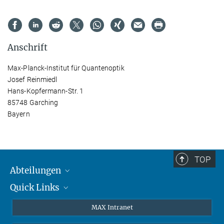
Anschrift
Max-Planck-Institut für Quantenoptik
Josef Reinmiedl
Hans-Kopfermann-Str. 1
85748 Garching
Bayern
TOP
Abteilungen
Quick Links
Attosekundenphysik
Laserspektroskopie
Presse
MAX Intranet
Theorie
EU-Büro