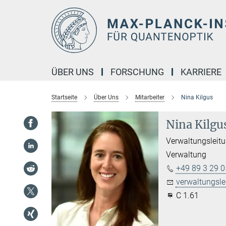
Hauptinhalt
ÜBER UNS
FORSCHUNG
KARRIERE
Startseite
Über Uns
Mitarbeiter
Nina Kilgus
Nina Kilgu
Verwaltungsleit
Verwaltung
+49 89 3 29 0
verwaltungsle
C 1.61