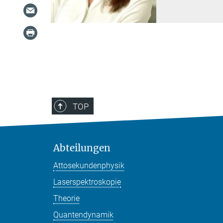
TOP
Abteilungen
Attosekundenphysik
Laserspektroskopie
Theorie
Quantendynamik