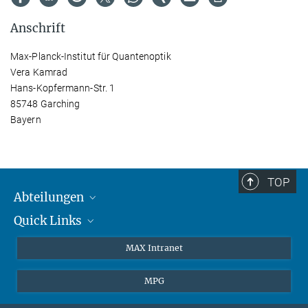
Anschrift
Max-Planck-Institut für Quantenoptik
Vera Kamrad
Hans-Kopfermann-Str. 1
85748 Garching
Bayern
TOP
Abteilungen
Quick Links
Attosekundenphysik
Laserspektroskopie
Presse
MAX Intranet
Theorie
EU-Büro
MPG
Quantendynamik
Kontakt