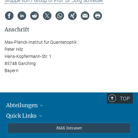
Gruppe von / Group of Prof. Dr. Jörg Schreiber
Anschrift
Max-Planck-Institut für Quantenoptik
Peter Hilz
Hans-Kopfermann-Str. 1
85748 Garching
Bayern
TOP
Abteilungen
Quick Links
Attosekundenphysik
Laserspektroskopie
Presse
MAX Intranet
Theorie
EU-Büro