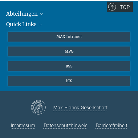
TOP
Abteilungen
Quick Links
Attosekundenphysik
Laserspektroskopie
Presse
MAX Intranet
Theorie
EU-Büro
MPG
Quantendynamik
Kontakt
Quanten-Vielteilchensysteme
LinkedIn
RSS
Instagram
ICS
Max-Planck-Gesellschaft
Impressum
Datenschutzhinweis
Barrierefreiheit