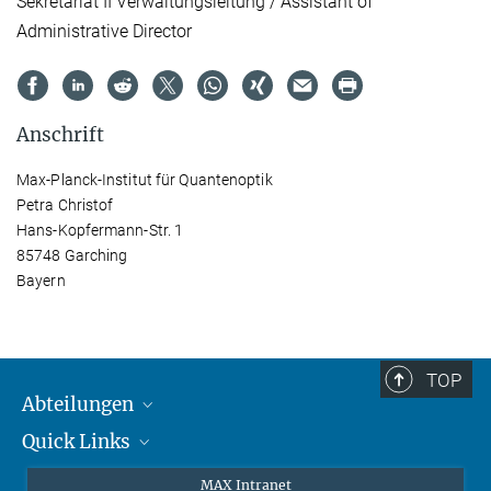
Sekretariat II Verwaltungsleitung / Assistant of
Administrative Director
Anschrift
Max-Planck-Institut für Quantenoptik
Petra Christof
Hans-Kopfermann-Str. 1
85748 Garching
Bayern
TOP
Abteilungen
Quick Links
Attosekundenphysik
Laserspektroskopie
Presse
MAX Intranet