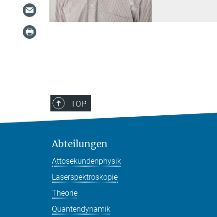
TOP
Abteilungen
Attosekundenphysik
Laserspektroskopie
Theorie
Quantendynamik