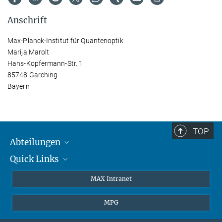
Anschrift
Max-Planck-Institut für Quantenoptik
Marija Marolt
Hans-Kopfermann-Str. 1
85748 Garching
Bayern
TOP
Abteilungen
Quick Links
Attosekundenphysik
Laserspektroskopie
Presse
MAX Intranet
Theorie
EU-Büro
MPG
Quantendynamik
Kontakt