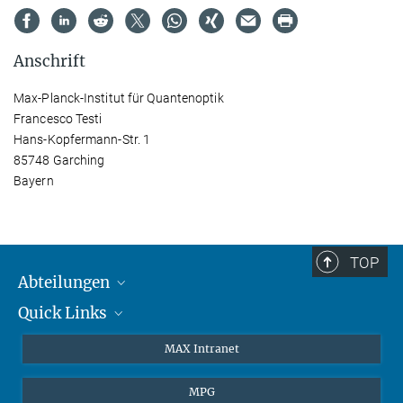
Anschrift
Max-Planck-Institut für Quantenoptik
Francesco Testi
Hans-Kopfermann-Str. 1
85748 Garching
Bayern
TOP
Abteilungen
Quick Links
Attosekundenphysik
Laserspektroskopie
Presse
MAX Intranet
Theorie
EU-Büro
MPG
Quantendynamik