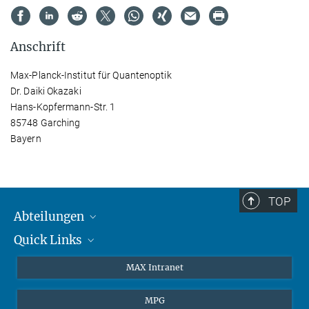
Anschrift
Max-Planck-Institut für Quantenoptik
Dr. Daiki Okazaki
Hans-Kopfermann-Str. 1
85748 Garching
Bayern
TOP
Abteilungen
Quick Links
Attosekundenphysik
Laserspektroskopie
Presse
MAX Intranet
Theorie
EU-Büro
MPG
Quantendynamik