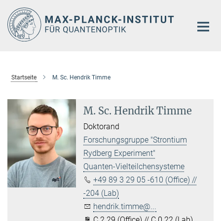
Hauptinhalt
Startseite
M. Sc. Hendrik Timme
M. Sc. Hendrik Timme
Doktorand
Forschungsgruppe "Strontium
Rydberg Experiment"
Quanten-Vielteilchensysteme
+49 89 3 29 05 -610 (Office) //
-204 (Lab)
hendrik.timme@...
C 2.29 (Office) // C 0.22 (Lab)