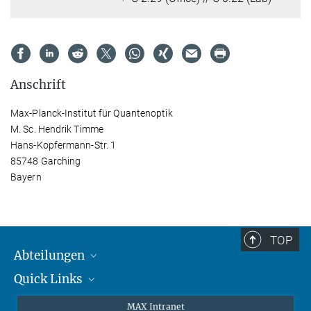
Anschrift
Max-Planck-Institut für Quantenoptik
M. Sc. Hendrik Timme
Hans-Kopfermann-Str. 1
85748 Garching
Bayern
TOP
Abteilungen
Quick Links
Attosekundenphysik
Laserspektroskopie
Presse
MAX Intranet