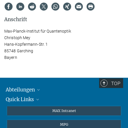
Anschrift
Max-Planck-Institut für Quantenoptik
Christoph Mey
Hans-Kopfermann-Str. 1
85748 Garching
Bayern
TOP
Abteilungen
Quick Links
Attosekundenphysik
Laserspektroskopie
Presse
MAX Intranet
Theorie
EU-Büro
MPG
Quantendynamik