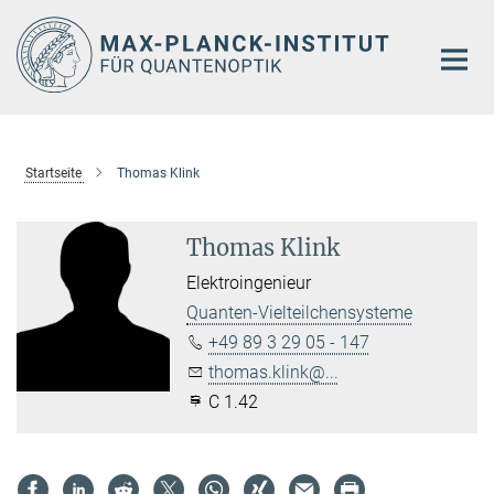
Hauptinhalt
Startseite
Thomas Klink
Thomas Klink
Elek­t­ro­in­ge­ni­eur
Quanten-Vielteilchensysteme
+49 89 3 29 05 - 147
thomas.klink@...
C 1.42