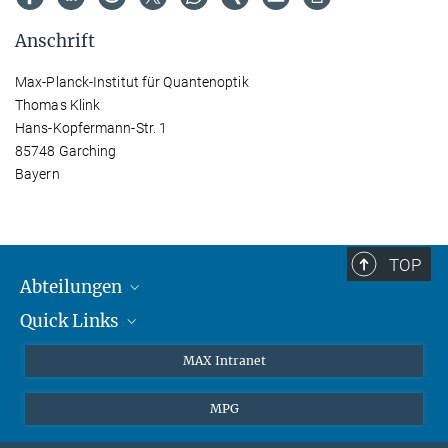
Anschrift
Max-Planck-Institut für Quantenoptik
Thomas Klink
Hans-Kopfermann-Str. 1
85748 Garching
Bayern
TOP
Abteilungen
Quick Links
Attosekundenphysik
Laserspektroskopie
Presse
MAX Intranet
Theorie
EU-Büro
MPG
Quantendynamik
Kontakt