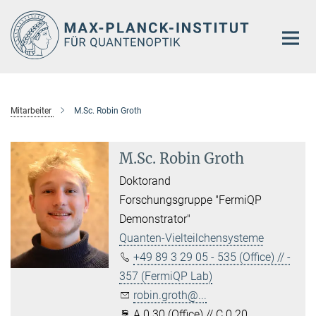
Hauptinhalt
Mitarbeiter
M.Sc. Robin Groth
M.Sc. Robin Groth
Doktorand
Forschungsgruppe "FermiQP
Demonstrator"
Quanten-Vielteilchensysteme
+49 89 3 29 05 - 535 (Office) // -
357 (FermiQP Lab)
robin.groth@...
A 0.30 (Office) // C 0.20