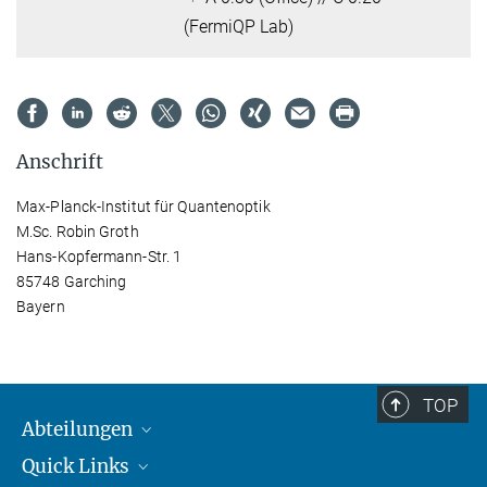
(FermiQP Lab)
Anschrift
Max-Planck-Institut für Quantenoptik
M.Sc. Robin Groth
Hans-Kopfermann-Str. 1
85748 Garching
Bayern
TOP
Abteilungen
Quick Links
Attosekundenphysik