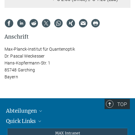
Anschrift
Max-Planck-Institut für Quantenoptik
Dr. Pascal Weckesser
Hans-Kopfermann-Str. 1
85748 Garching
Bayern
TOP
Abteilungen
Quick Links
Attosekundenphysik
Laserspektroskopie
Presse
MAX Intranet