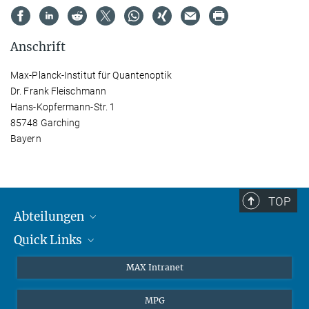
Anschrift
Max-Planck-Institut für Quantenoptik
Dr. Frank Fleischmann
Hans-Kopfermann-Str. 1
85748 Garching
Bayern
TOP
Abteilungen
Quick Links
Attosekundenphysik
Laserspektroskopie
Presse
MAX Intranet
Theorie
EU-Büro
MPG
Quantendynamik