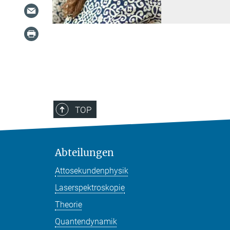
TOP
Abteilungen
Attosekundenphysik
Laserspektroskopie
Theorie
Quantendynamik