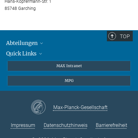
Hans-Kopfermann-Str. 1
85748 Garching
TOP
Abteilungen
Quick Links
Attosekundenphysik
Laserspektroskopie
Presse
MAX Intranet
Theorie
EU-Büro
MPG
Quantendynamik
Kontakt
Quanten-Vielteilchensysteme
LinkedIn
Instagram
Max-Planck-Gesellschaft
Impressum
Datenschutzhinweis
Barrierefreiheit