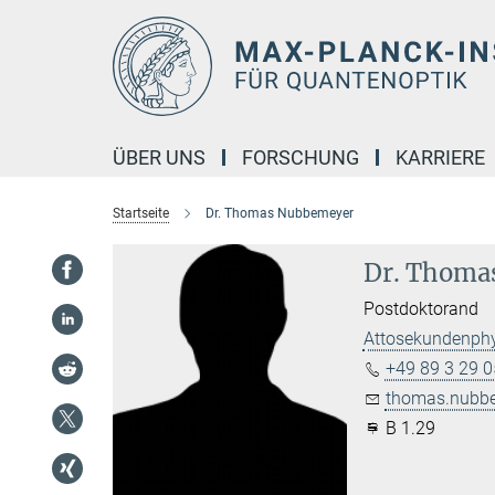
Hauptinhalt
ÜBER UNS
FORSCHUNG
KARRIERE
Startseite
Dr. Thomas Nubbemeyer
Dr. Thoma
Postdoktorand
Attosekundenph
+49 89 3 29 0
thomas.nubbe
B 1.29