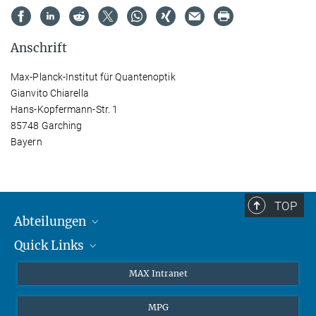
Anschrift
Max-Planck-Institut für Quantenoptik
Gianvito Chiarella
Hans-Kopfermann-Str. 1
85748 Garching
Bayern
TOP
Abteilungen
Quick Links
Attosekundenphysik
Laserspektroskopie
Presse
MAX Intranet
Theorie
EU-Büro
MPG
Quantendynamik